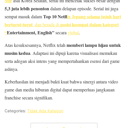
Mir
asal Korea Selatan, serial ini mencetak sukses besar dengan
5,3 juta lebih penonton
dalam delapan episode. Serial ini juga
Top 10 Netfl
ix Jepang selama tujuh hari
sempat masuk dalam
berturut-turut
posisi keempat dalam kategori
, dan berada di
“
Entertainment, English”
secara
global
.
memberi lampu hijau untuk
Atas kesuksesannya, Netflix telah
musim kedua
. Adaptasi ini dipuji karena visualisasi memukau
serta adegan aksi intens yang mempertahankan esensi dari game
aslinya.
Keberhasilan ini menjadi bukti kuat bahwa sinergi antara video
game dan media hiburan digital dapat memperluas jangkauan
franchise secara signifikan.
Categories:
Tidak Ada Kategori