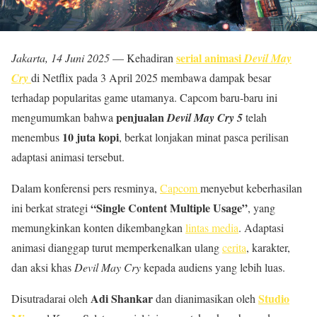
serial animasi
Jakarta, 14 Juni 2025
— Kehadiran
Devil May
Cry
di Netflix pada 3 April 2025 membawa dampak besar
terhadap popularitas game utamanya. Capcom baru-baru ini
penjualan
mengumumkan bahwa
Devil May Cry 5
telah
10 juta kopi
menembus
, berkat lonjakan minat pasca perilisan
adaptasi animasi tersebut.
Dalam konferensi pers resminya,
Capcom
menyebut keberhasilan
“Single Content Multiple Usage”
ini berkat strategi
, yang
memungkinkan konten dikembangkan
lintas media
. Adaptasi
animasi dianggap turut memperkenalkan ulang
cerita
, karakter,
dan aksi khas
Devil May Cry
kepada audiens yang lebih luas.
Adi Shankar
Studio
Disutradarai oleh
dan dianimasikan oleh