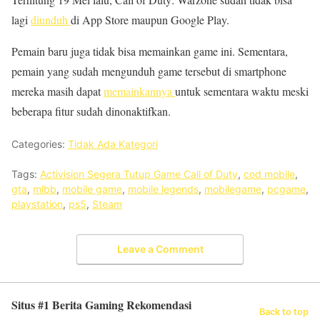
lagi
diunduh
di App Store maupun Google Play.
Pemain baru juga tidak bisa memainkan game ini. Sementara,
pemain yang sudah mengunduh game tersebut di smartphone
mereka masih dapat
memainkannya
untuk sementara waktu meski
beberapa fitur sudah dinonaktifkan.
Categories:
Tidak Ada Kategori
Tags:
Activision Segera Tutup Game Call of Duty
,
cod mobile
,
gta
,
mlbb
,
mobile game
,
mobile legends
,
mobilegame
,
pcgame
,
playstation
,
ps5
,
Steam
Leave a Comment
Situs #1 Berita Gaming Rekomendasi
Back to top