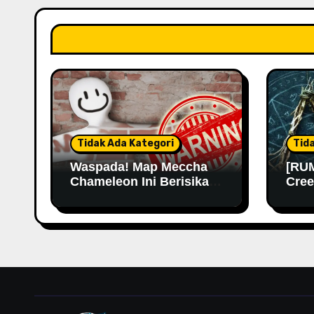
Tidak Ada Kategori
Tid
Waspada! Map Meccha
[RUM
Chameleon Ini Berisikan
Cree
Malware
Kemu
Lama