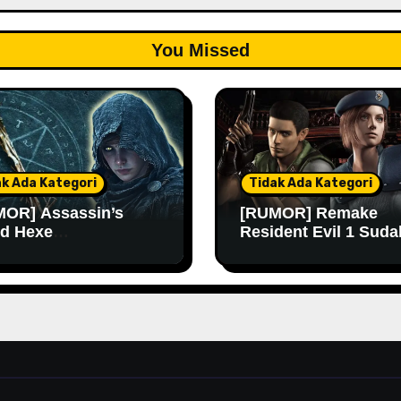
You Missed
ak Ada Kategori
Tidak Ada Kategori
OR] Assassin’s
[RUMOR] Remake
d Hexe
Resident Evil 1 Suda
ngkinan Rilis Lebih
Masuk Tahap Pre-
 Lagi
Produksi Sejak Tahu
Lalu