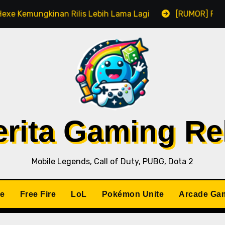
Kemungkinan Rilis Lebih Lama Lagi
[RUMOR] Remake R
Berita Gaming R
Mobile Legends, Call of Duty, PUBG, Dota 2
le
Free Fire
LoL
Pokémon Unite
Arcade Ga