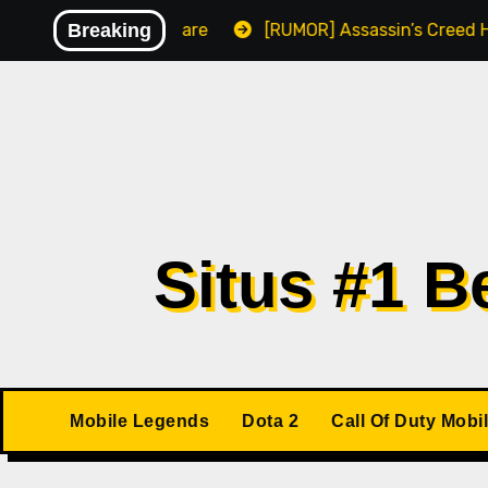
Skip
i Berisikan Malware
Breaking
[RUMOR] Assassin’s Creed Hexe 
to
content
Situs #1 
Mobile Legends
Dota 2
Call Of Duty Mobi