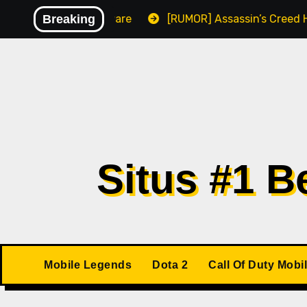
Skip
ni Berisikan Malware
Breaking
[RUMOR] Assassin’s Creed Hexe 
to
content
Situs #1 
Mobile Legends
Dota 2
Call Of Duty Mobi