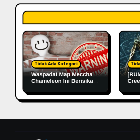
Tidak Ada Kategori
Tid
Waspada! Map Meccha
[RUM
Chameleon Ini Berisikan
Cree
Malware
Kemu
Lama