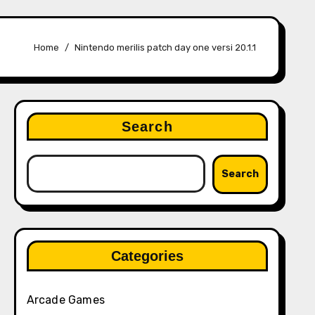
Home
Nintendo merilis patch day one versi 20.1.1
Search
Search
Categories
Arcade Games