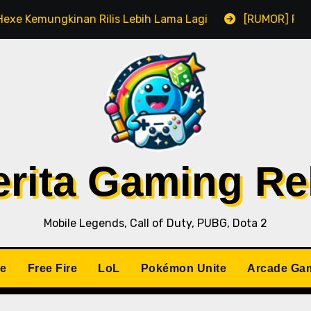
Kemungkinan Rilis Lebih Lama Lagi
[RUMOR] Remake R
Berita Gaming R
Mobile Legends, Call of Duty, PUBG, Dota 2
le
Free Fire
LoL
Pokémon Unite
Arcade Ga