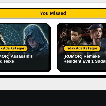
You Missed
ak Ada Kategori
Tidak Ada Kategori
OR] Assassin’s
[RUMOR] Remake
d Hexe
Resident Evil 1 Suda
ngkinan Rilis Lebih
Masuk Tahap Pre-
 Lagi
Produksi Sejak Tahu
Lalu