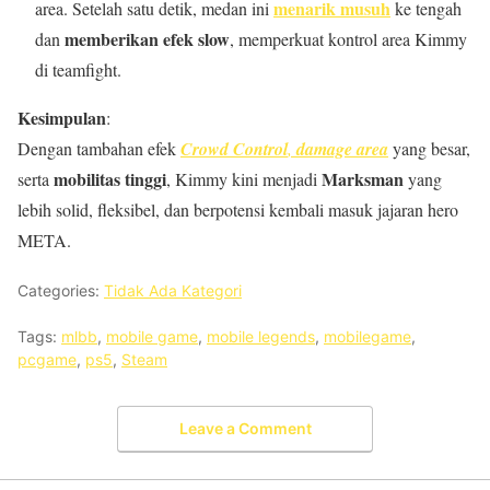
menarik musuh
area. Setelah satu detik, medan ini
ke tengah
memberikan efek slow
dan
, memperkuat kontrol area Kimmy
di teamfight.
Kesimpulan
:
Dengan tambahan efek
Crowd Control
,
damage area
yang besar,
mobilitas tinggi
Marksman
serta
, Kimmy kini menjadi
yang
lebih solid, fleksibel, dan berpotensi kembali masuk jajaran hero
META.
Categories:
Tidak Ada Kategori
Tags:
mlbb
,
mobile game
,
mobile legends
,
mobilegame
,
pcgame
,
ps5
,
Steam
Leave a Comment