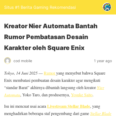
Situs #1 Berita Gaming Rekomendasi
Kreator Nier Automata Bantah
Rumor Pembatasan Desain
Karakter oleh Square Enix
cod mobile
1 year ago
Tokyo, 14 Juni 2025
—
Rumor
yang menyebut bahwa Square
Enix membatasi pembuatan desain karakter agar mengikuti
“standar Barat” akhirnya dibantah langsung oleh kreator
Nier
Automata
, Yoko Taro, dan produsernya,
Yosuke Saito
.
Livestream Stellar Blade
Isu ini mencuat usai acara
, yang
menghadirkan beberapa staf pengembang dari game
Stellar Blade