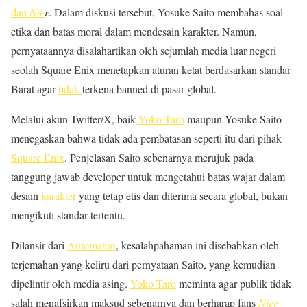
dan
Nie
r
. Dalam diskusi tersebut, Yosuke Saito membahas soal
etika dan batas moral dalam mendesain karakter. Namun,
pernyataannya disalahartikan oleh sejumlah media luar negeri
seolah Square Enix menetapkan aturan ketat berdasarkan standar
Barat agar
tidak
terkena banned di pasar global.
Melalui akun Twitter/X, baik
Yoko Taro
maupun Yosuke Saito
menegaskan bahwa tidak ada pembatasan seperti itu dari pihak
Square Enix
. Penjelasan Saito sebenarnya merujuk pada
tanggung jawab developer untuk mengetahui batas wajar dalam
desain
karakter
yang tetap etis dan diterima secara global, bukan
mengikuti standar tertentu.
Dilansir dari
Automaton
, kesalahpahaman ini disebabkan oleh
terjemahan yang keliru dari pernyataan Saito, yang kemudian
dipelintir oleh media asing.
Yoko Taro
meminta agar publik tidak
salah menafsirkan maksud sebenarnya dan berharap fans
Nier