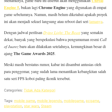
Unreal
Menariknya, game baru ini disebut akan menggunakan
Engine 5
Chrome Engine
, bukan lagi
yang digunakan di empat
game sebelumnya. Namun, masih belum diketahui apakah proyek
ini akan menjadi sekuel langsung atau reboot dari seri
lamanya
.
Dengan jadwal perilisan
Dying Light: The Beast
yang semakin
dekat, banyak yang berspekulasi bahwa pengumuman resmi
Call
of Juarez
baru akan dilakukan setelahnya, kemungkinan besar di
The Game Awards 2025
ajang
.
Meski masih berstatus rumor, kabar ini disambut antusias oleh
para penggemar, yang sudah lama menantikan kebangkitan salah
satu seri FPS koboi paling ikonik tersebut.
Categories:
Tidak Ada Kategori
Tags:
mobile game
,
mobile legends
,
mobilegame
,
pcgame
,
playstation
,
star wars
,
Steam