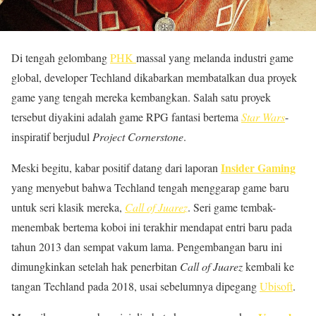
Di tengah gelombang
PHK
massal yang melanda industri game
global, developer Techland dikabarkan membatalkan dua proyek
game yang tengah mereka kembangkan. Salah satu proyek
tersebut diyakini adalah game RPG fantasi bertema
Star Wars
-
inspiratif berjudul
Project Cornerstone
.
Insider Gaming
Meski begitu, kabar positif datang dari laporan
yang menyebut bahwa Techland tengah menggarap game baru
untuk seri klasik mereka,
Call of Juarez
. Seri game tembak-
menembak bertema koboi ini terakhir mendapat entri baru pada
tahun 2013 dan sempat vakum lama. Pengembangan baru ini
dimungkinkan setelah hak penerbitan
Call of Juarez
kembali ke
tangan Techland pada 2018, usai sebelumnya dipegang
Ubisoft
.